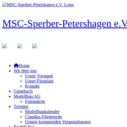
Zum
Inhalt
springen
MSC-Sperber-Petershagen e.V
Home
Wir über uns
Unser Vorstand
Unser Flugplatz
Kontakt
Gästebuch
Modellbau AG
Fotogalerie
Termine
Modellbaukalender
Claudias Fliegerseite
Unsere kommenden Veranstaltungen
Rechtliches