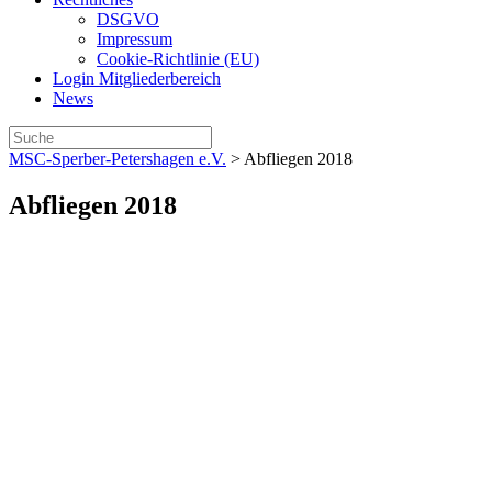
DSGVO
Impressum
Cookie-Richtlinie (EU)
Login Mitgliederbereich
News
Suche
nach:
MSC-Sperber-Petershagen e.V.
>
Abfliegen 2018
Abfliegen 2018